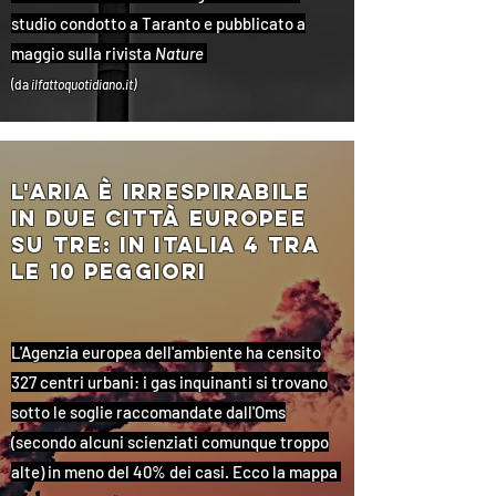
studio condotto a Taranto e pubblicato a
maggio sulla rivista
Nature
(da
ilfattoquotidiano.it)
l'aria È irrespirabile
in due città europee
su tre: in italia 4 tra
le 10 peggiori
L'Agenzia europea dell'ambiente ha censito
327 centri urbani: i gas inquinanti si trovano
sotto le soglie raccomandate dall'Oms
(secondo alcuni scienziati comunque troppo
alte) in meno del 40% dei casi. Ecco la mappa