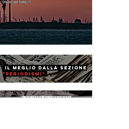
(da
europa.today
.it
)
il Meglio dalla sezione
"periodismi"
il più letto su ilperiodista
The Lancet: "Il
coronavirus
non è
una pandemia"