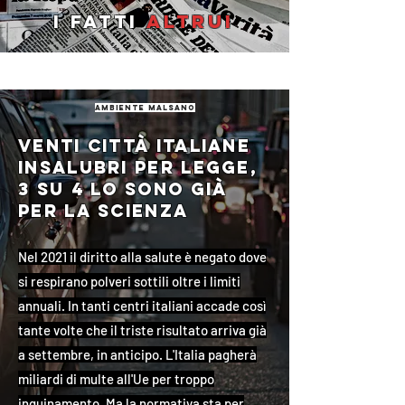
I fatti
altrui
ambiente malsano
Venti città italiane
insalubri per legge,
3 su 4 lo sono già
per la scienza
Nel 2021 il diritto alla salute è negato dove
si respirano polveri sottili oltre i limiti
annuali. In tanti centri italiani accade così
tante volte che il triste risultato arriva già
a settembre, in anticipo. L'Italia pagherà
miliardi di multe all'Ue per troppo
inquinamento. Ma la normativa sta per