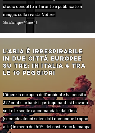
studio condotto a Taranto e pubblicato a
maggio sulla rivista
Nature
(da
ilfattoquotidiano.it)
l'aria È irrespirabile
in due città europee
su tre: in italia 4 tra
le 10 peggiori
L'Agenzia europea dell'ambiente ha censito
327 centri urbani: i gas inquinanti si trovano
sotto le soglie raccomandate dall'Oms
(secondo alcuni scienziati comunque troppo
alte) in meno del 40% dei casi. Ecco la mappa