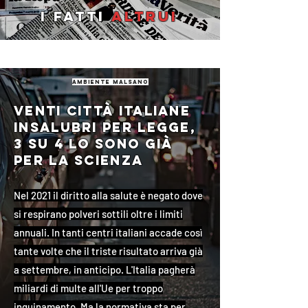
I fatti
altrui
ambiente malsano
Venti città italiane
insalubri per legge,
3 su 4 lo sono già
per la scienza
Nel 2021 il diritto alla salute è negato dove
si respirano polveri sottili oltre i limiti
annuali. In tanti centri italiani accade così
tante volte che il triste risultato arriva già
a settembre, in anticipo. L'Italia pagherà
miliardi di multe all'Ue per troppo
inquinamento. Ma la normativa sta per