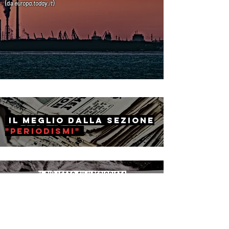
(da
europa.today
.it
)
il Meglio dalla sezione
"periodismi"
il più letto su ilperiodista
The Lancet: "Il
coronavirus
non è
una pandemia"