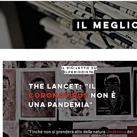
il Megli
il più letto su
ilperiodista
The Lancet: "Il
coronavirus
non è
una pandemia"
"Finchè non si prenderà atto della natura
sindemica
del