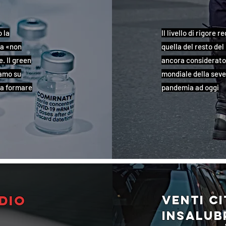
 la
Il livello di rigore
ta «non
quella del resto del
. Il green
ancora considerato 
iamo su
mondiale della sever
za formare
pandemia ad oggi
dio
Venti ci
insalubr