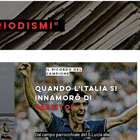
riodismi"
il ricordo del
campione
Quando l'Italia si
innamorò di
Pablito
Dal campo parrocchiale del S.Lucia alla