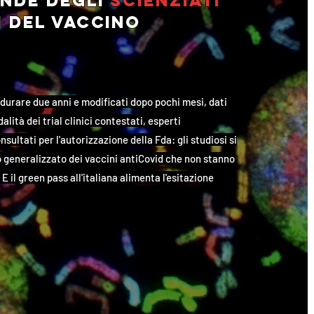
nde degli
scienziati
i
del vaccino
 durare due anni e modificati dopo pochi mesi, dati
alità dei trial clinici contestati, esperti
sultati per l'autorizzazione della Fda: gli studiosi si
o generalizzato dei vaccini antiCovid che non stanno
E il green pass all'italiana alimenta l'esitazione