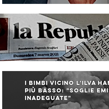
i bimbi vicino l'ilva h
più basso: "Soglie emi
inadeguate"