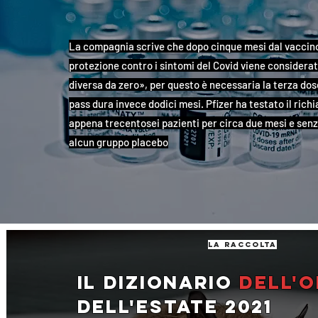
La compagnia scrive che dopo cinque mesi dal vaccino
protezione contro i sintomi del Covid viene considera
diversa da zero», per questo è necessaria la terza dose
pass dura invece dodici mesi. Pfizer ha testato il rich
appena trecentosei pazienti per circa due mesi e sen
alcun gruppo placebo
la raccolta
Il dizionario
dell'o
dell'estate 2021