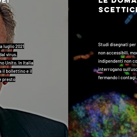
dei
le doma
scettic
Studi disegnati per
a luglio 2021
non accessibili, mod
al virus.
indipendenti non con
o Unito. In Italia
interrogano sull'us
l bollettino e il
fermando i contagi. 
e presto