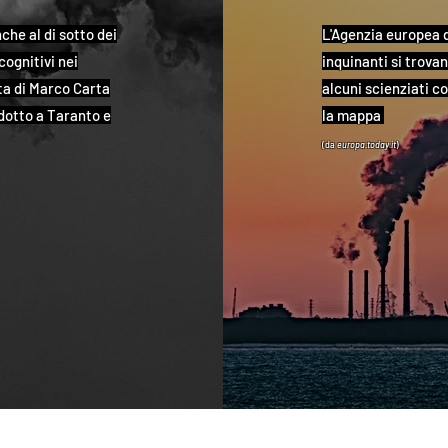
che al di sotto dei
L'Agenzia europea d
cognitivi nei
inquinanti si trova
sta di Marco Carta
alcuni scienziati c
ndotto a Taranto e
la mappa
(da
europa.today
.it
)