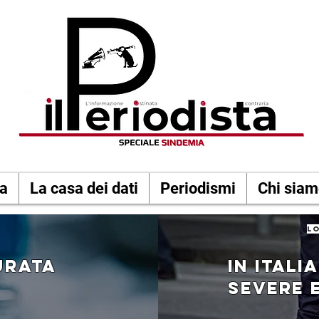
a
La casa dei dati
Periodismi
Chi sia
lo
urata
IN ITALI
SEVERE 