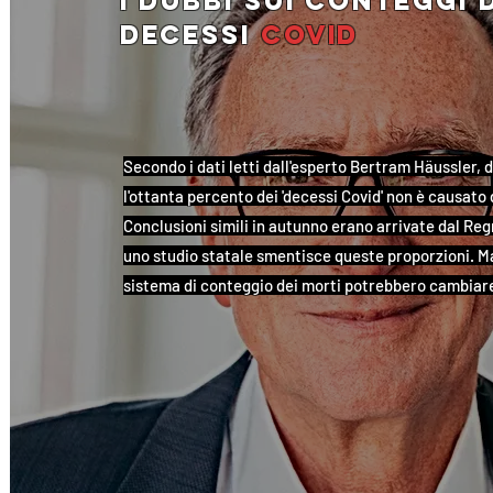
i dubbi sui conteggi 
decessi
covid
Secondo i dati letti dall'esperto Bertram Häussler, d
l'ottanta percento dei 'decessi Covid' non è causato d
Conclusioni simili in autunno erano arrivate dal Regn
uno studio statale smentisce queste proporzioni. Ma i
sistema di conteggio dei morti potrebbero cambiar