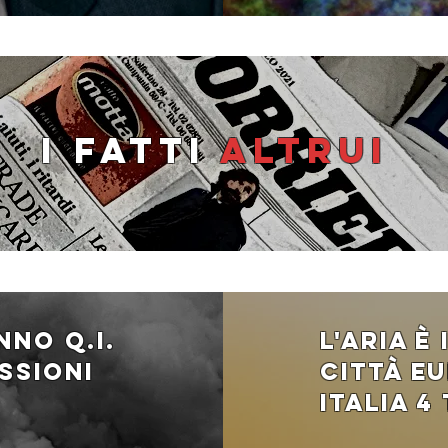
I fatti
altrui
anno q.i.
l'aria È
ssioni
città eu
italia 4