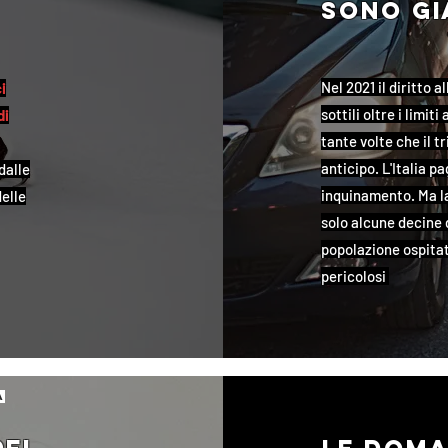
sono gi
Nel 2021 il diritto 
i
sottili oltre i limit
di
tante volte che il t
anticipo. L'Italia p
dalle
inquinamento. Ma l
delle
solo alcune decine d
popolazione ospita
pericolosi
a