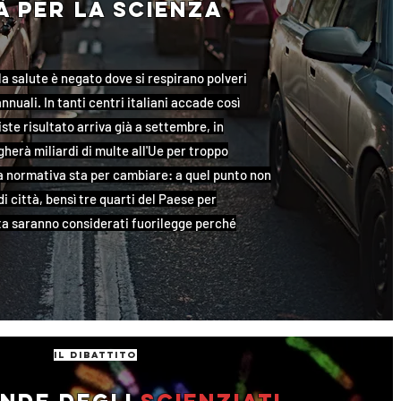
à per la scienza
alla salute è negato dove si respirano polveri
i annuali. In tanti centri italiani accade così
riste risultato arriva già a settembre, in
agherà miliardi di multe all'Ue per troppo
a normativa sta per cambiare: a quel punto non
i città, bensì tre quarti del Paese per
ta saranno considerati fuorilegge perché
il dibattito