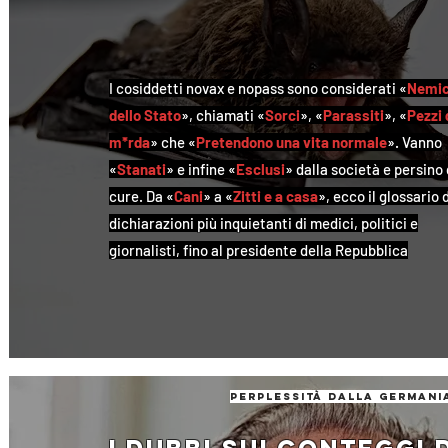
I cosiddetti novax e nopass sono considerati «
Nemic
dello Stato
», chiamati «
Sorci
», «
Parassiti
», «
Pezzi 
m*rda
» che «
Pretendono una vita normale
». Vanno
«
Stanati
» e infine «
Esclusi
» dalla società e persino 
cure. Da «
Cani
» a «
Zitti e a casa
», ecco il glossario 
dichiarazioni più inquietanti di medici, politici e
giornalisti, fino al presidente della Repubblica
perplessità dalla germani