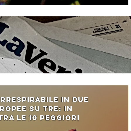
 irrespirabile in due
ropee su tre: in
 tra le 10 peggiori