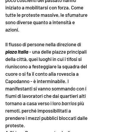
poco coscienti del passato hanno 
iniziato a mobilitarsi con forza. Come 
tutte le proteste massive, le sfumature 
sono diverse quanto a intensità e 
azioni.
Il flusso di persone nella direzione di 
plaza Italia 
- una delle piazze principali 
della città, quei luoghi in cui i tifosi si 
riuniscono a festeggiare la squadra del 
cuore o si fa il conto alla rovescia a 
Capodanno - è interminabile. I 
manifestanti si vanno sommando con i 
fiumi di lavoratori che dai quartieri alti 
tornano a casa verso i loro 
barrios 
più 
remoti, perché impossibilitati a 
prendere i mezzi pubblici bloccati dalle 
proteste.