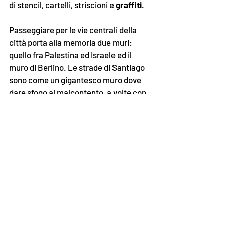
di stencil, cartelli, striscioni e 
graffiti
. 
Passeggiare per le vie centrali della 
città porta alla memoria due muri: 
quello fra Palestina ed Israele ed il 
muro di Berlino. Le strade di Santiago 
sono come un gigantesco muro dove 
dare sfogo al malcontento, a volte con 
parole furiose, altre con disegni e 
opere artistiche, la somma dei quali 
danno un aspetto completamente 
diverso a Santiago, decadente, 
underground
, irriconoscibile. 
Molti negozi e attività commerciali non 
aprono per paura dei 
saccheggi
, tanti 
lavoratori faticano ad arrivare al lavoro 
a causa del danneggiamento di alcune 