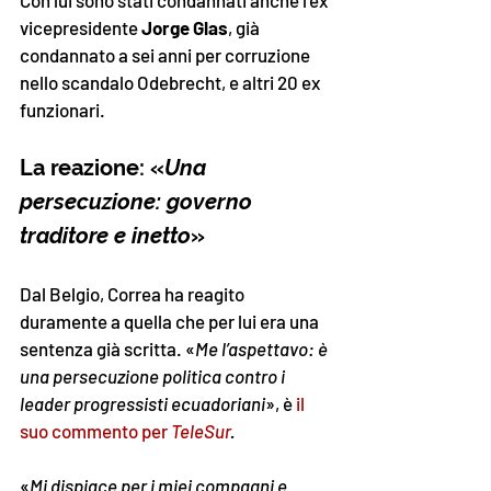
vicepresidente 
Jorge Glas
, già 
condannato a sei anni per corruzione 
nello scandalo Odebrecht, e altri 20 ex 
funzionari. 
La reazione: «
Una 
persecuzione: governo 
traditore e inetto
»
Dal Belgio, Correa ha reagito 
duramente a quella che per lui era una 
sentenza già scritta. «
Me l’aspettavo: è 
una persecuzione politica contro i 
leader progressisti ecuadoriani
», è 
il 
suo commento per 
TeleSur
.
«
Mi dispiace per i miei compagni e 