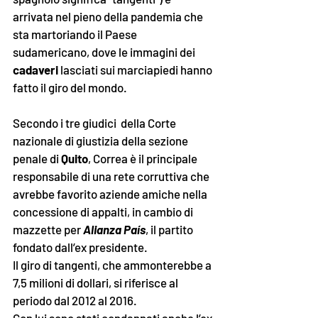
arrivata nel pieno della pandemia che 
sta martoriando il Paese 
sudamericano, dove le immagini dei 
cadaveri
 lasciati sui marciapiedi hanno 
fatto il giro del mondo. 
Secondo i tre giudici 
 della Corte 
nazionale di giustizia 
della sezione 
penale di 
Quito
, Correa è il principale 
responsabile di una rete corruttiva che 
avrebbe favorito aziende amiche nella 
concessione di appalti, in cambio di 
mazzette per 
Alianza País
, il partito 
fondato dall’ex presidente. 
Il giro di tangenti, che ammonterebbe a 
7,5 milioni di dollari, si riferisce al 
periodo dal 2012 al 2016. 
Con lui sono stati condannati anche l’ex 