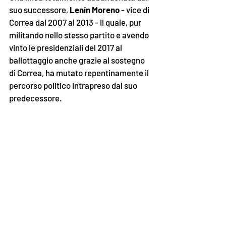
suo successore, 
Lenín Moreno
 - vice di 
Correa dal 2007 al 2013 - il quale, pur 
militando nello stesso partito e avendo 
vinto le presidenziali del 2017 al 
ballottaggio anche grazie al sostegno 
di Correa, ha mutato repentinamente il 
percorso politico intrapreso dal suo 
predecessore.
Dialogo con la destra, riduzione della 
spesa pubblica, 
liberalizzazioni
 e 
flessibilizzazione del mercato del 
lavoro, senza contare 
la revoca 
dell’asilo politico a Julian Assange. 
Queste sono state le scelte principali 
del nuovo corso di Quito, gradite a 
Washington e al Fondo monetario 
internazionale. 