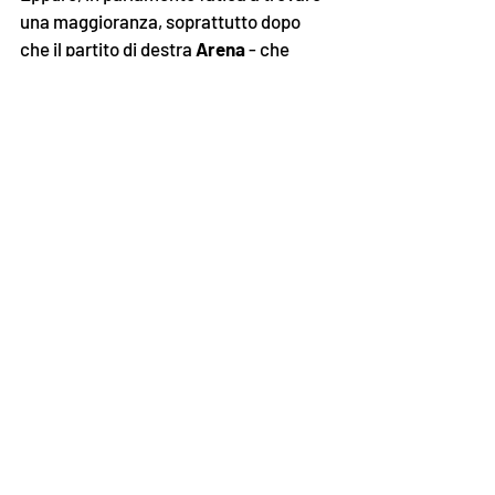
una maggioranza, soprattutto dopo 
che il partito di destra 
Arena
 - che 
conta 37 degli 84 seggi - ha ritirato il 
suo appoggio alla risoluzione sulla 
sicurezza, sostenendo la necessità di 
ulteriori approfondimenti prima di 
essere votata.
Salito al vertice del governo da 
indipendente, Bukele ha goduto in 
questi mesi dell’appoggio 
incondizionato solo del partito 
Gana
(
Gran alianzia por la unidad nacional
), 
che conta dieci parlamentari. 
La maggioranza in parlamento, quindi, 
è detenuta dalle opposizioni: oltre ad 
Arena, spicca il 
Fmln
 (
Frente 
Farabundo Martí por la liberacion 