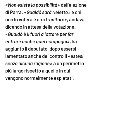
«
Non esiste la possibilità
» dell'elezione 
di Parra. «
Guaidó sarà rieletto
» e chi 
non lo voterà è un 
«traditore»
, andava 
dicendo in attesa della votazione. 
«
Guaidó è li fuori a lottare per far 
entrare anche quei compagni»
, ha 
aggiunto il deputato, dopo essersi 
lamentato anche dei controlli 
«estesi 
senza alcuna ragione»
 a un perimetro 
più largo rispetto a quello in cui 
vengono normalmente espletati. 