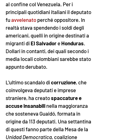
al confine col Venezuela. Per i 
principali quotidiani italiani il deputato 
fu 
avvelenato
 perché oppositore. In 
realtà stava spendendo i soldi degli 
americani, quelli in origine destinati a 
migranti di 
El Salvador
 e 
Honduras
. 
Dollari in contanti, dei quali secondo i 
media locali colombiani sarebbe stato 
appunto derubato. 
L'ultimo scandalo di 
corruzione
, che 
coinvolgeva deputati e imprese 
straniere, ha creato 
spaccature e 
accuse insanabili
 nella maggioranza 
che sosteneva Guaidó, formata in 
origine da 113 deputati. Una settantina 
di questi fanno parte della Mesa de la 
Unidad Democratica, 
coalizione 