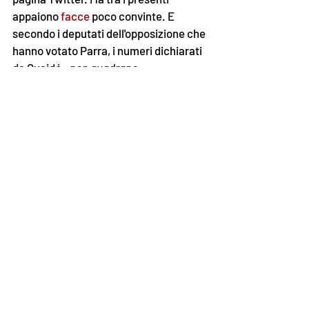
appaiono 
facce
 poco convinte. E 
secondo i deputati dell'opposizione che 
hanno votato Parra, i numeri dichiarati 
da Guaidó 
«non quadrano»
. 
Il giorno dopo, la nuova delegazione 
presidenziale si è insediata negli uffici 
del parlamento venezuelano. Per il 7 
gennaio è prevista la ripresa dei lavori 
dell'Assemblea. Guaidó ha detto che si 
presenterà alla sessione e Parra 
ha 
risposto 
che, come deputato, è il 
benvenuto: «
Guaidó può venire qui e 
dire quello che vuole
». 
Numerosi Paesi si sono già 
congratulati con Guaidó per la sua 
«
rielezione
». Così il 
ministero degli 