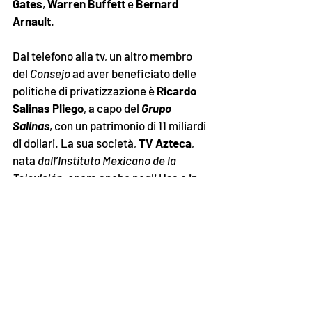
Gates
, 
Warren Buffett
 e 
Bernard 
Arnault
.
Dal telefono alla tv, un altro membro 
del 
Consejo
 ad aver beneficiato delle 
politiche di privatizzazione è 
Ricardo 
Salinas Pliego
, a capo del 
Grupo 
Salinas
, con un patrimonio di 11 miliardi 
di dollari. La sua società, 
TV Azteca
, 
nata 
dall’Instituto Mexicano de la 
Televisión
, opera anche negli Usa e in 
altri paesi mesoamericani. 
Tra gli uomini d’affari affezionati al 
tubo catodico c’è anche 
Emilio 
Azcárraga Jean
, a capo di 
Televisa
, il 
più grande gruppo multimediale di 
lingua spagnola al mondo, fondato dal 