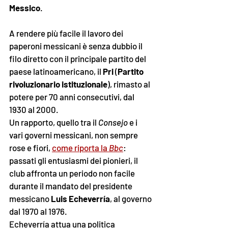
Messico
. 
A rendere più facile il lavoro dei 
paperoni messicani è senza dubbio il 
filo diretto con il principale partito del 
paese latinoamericano, il 
Pri
 (
Partito 
rivoluzionario istituzionale
), rimasto al 
potere per 70 anni consecutivi, dal 
1930 al 2000. 
Un rapporto, quello tra il 
Consejo 
e i 
vari governi messicani, non sempre 
rose e fiori, 
come riporta la 
Bbc
: 
passati gli entusiasmi dei pionieri, il 
club affronta un periodo non facile 
durante il mandato del presidente 
messicano 
Luis Echeverría
, al governo 
dal 1970 al 1976. 
Echeverría attua una politica 