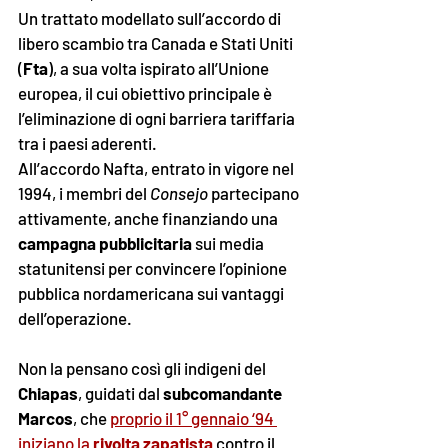
Un trattato modellato sull’accordo di 
libero scambio tra Canada e Stati Uniti 
(
Fta
), a sua volta ispirato all’Unione 
europea, il cui obiettivo principale è 
l’eliminazione di ogni barriera tariffaria 
tra i paesi aderenti. 
All’accordo Nafta, entrato in vigore nel 
1994, i membri del 
Consejo 
partecipano 
attivamente, anche finanziando una 
campagna pubblicitaria
 sui media 
statunitensi per convincere l’opinione 
pubblica nordamericana sui vantaggi 
dell’operazione. 
Non la pensano così gli indigeni del 
Chiapas
, guidati dal 
subcomandante 
Marcos
, che 
proprio il 1° gennaio ‘94 
iniziano la 
rivolta zapatista
 contro il 