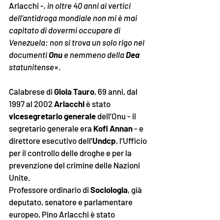
Arlacchi -
, in oltre 40 anni ai vertici 
dell’antidroga mondiale non mi è mai 
capitato di dovermi occupare di 
Venezuela: non si trova un solo rigo nei 
documenti 
Onu
 e nemmeno della 
Dea
statunitense
». 
Calabrese di 
Gioia Tauro
, 69 anni, dal 
1997 al 2002 
Arlacchi
 è stato 
vicesegretario generale
 dell’Onu - il 
segretario generale era 
Kofi Annan
 - e 
direttore esecutivo dell’
Undcp
, l’Ufficio 
per il controllo delle droghe e per la 
prevenzione del crimine delle Nazioni 
Unite. 
Professore ordinario di 
Sociologia
, già 
deputato, senatore e parlamentare 
europeo, Pino Arlacchi è stato 