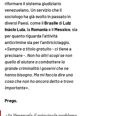
riformare il sistema giudiziario 
venezuelano. Un servizio che il 
sociologo ha già svolto in passato in 
diversi Paesi, come il 
Brasile 
di 
Luiz 
Inácio Lula
, la 
Romania
 e il 
Messico
, sia 
per quanto riguarda l’attività 
anticrimine sia per l’antiriciclaggio.
«
Sempre a titolo gratuito
 - ci tiene a 
precisare -. 
Non ho altri scopi se non 
quello di aiutare a combattere la 
grande criminalità i governi che ne 
hanno bisogno. Ma mi faccia dire una 
cosa che non ho ancora detto e trovo 
importante
». 
Prego.
«
In Venezuela il principale problema 