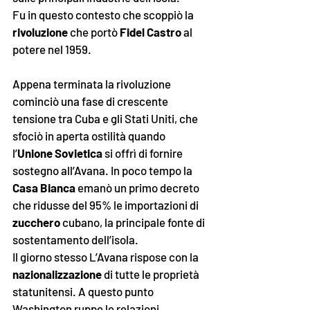
Fu in questo contesto che scoppiò la 
rivoluzione
 che portò 
Fidel Castro
 al 
potere nel 1959. 
Appena terminata la rivoluzione 
cominciò una fase di crescente 
tensione tra Cuba e gli Stati Uniti, che 
sfociò in aperta ostilità quando 
l’
Unione Sovietica
 si offrì di fornire 
sostegno all’Avana. In poco tempo la 
Casa Bianca
 emanò un primo decreto 
che ridusse del 95% le importazioni di 
zucchero
 cubano, la principale fonte di 
sostentamento dell’isola. 
Il giorno stesso L’Avana rispose con la 
nazionalizzazione
 di tutte le proprietà 
statunitensi. A questo punto 
Washington ruppe le relazioni 