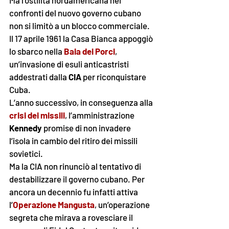
Ma l’ostilità nordamericana nei 
confronti del nuovo governo cubano 
non si limitò a un blocco commerciale. 
Il 17 aprile 1961 la Casa Bianca appoggiò 
lo sbarco nella 
Baia dei Porci
, 
un’invasione di esuli anticastristi 
addestrati dalla 
CIA
 per riconquistare 
Cuba. 
L’anno successivo, in conseguenza alla
crisi dei missili
, l’amministrazione 
Kennedy
 promise di non invadere 
l’isola in cambio del ritiro dei missili 
sovietici. 
Ma la CIA non rinunciò al tentativo di 
destabilizzare il governo cubano. Per 
ancora un decennio fu infatti attiva 
l’
Operazione Mangusta
, un’operazione 
segreta che mirava a rovesciare il 