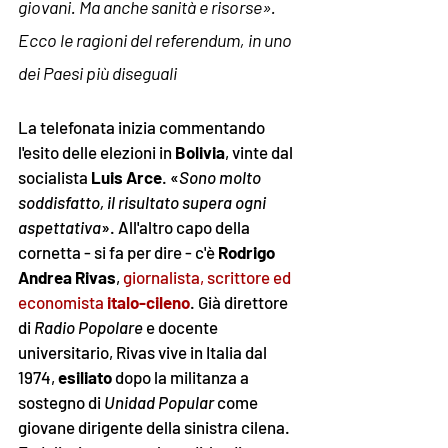
giovani. Ma anche sanità e risorse». 
Ecco le ragioni del referendum, in uno 
dei Paesi più diseguali
La telefonata inizia commentando 
l'esito delle elezioni in 
Bolivia
, vinte dal 
socialista 
Luis Arce
. «
Sono molto 
soddisfatto, il risultato supera ogni 
aspettativa
». All'altro capo della 
cornetta - si fa per dire - c'è 
Rodrigo 
Andrea Rivas
, 
giornalista, scrittore ed 
economista 
italo-cileno
. Già direttore 
di 
Radio Popolare
 e docente 
universitario, Rivas vive in Italia dal 
1974, 
esiliato
 dopo la militanza a 
sostegno di 
Unidad Popular
 come 
giovane dirigente della sinistra cilena. 