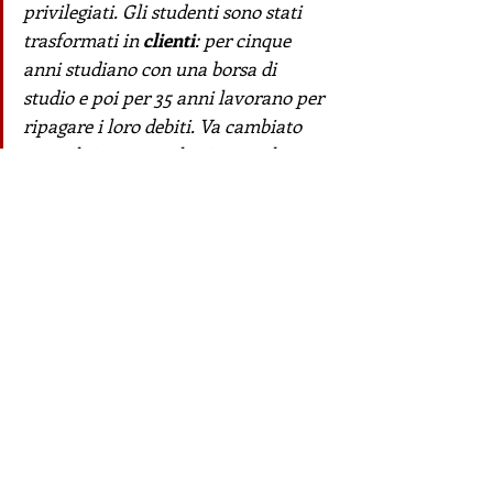
privilegiati. Gli studenti sono stati 
trasformati in 
clienti
: per cinque 
anni studiano con una borsa di 
studio e poi per 35 anni lavorano per 
ripagare i loro debiti. Va cambiato 
tutto il sistema scolastico, anche a 
livello valoriale. Ma ci sono anche 
altre questioni importanti da 
affrontare
».
Quali?
«
Le 
risorse
, per esempio. Prendiamo 
il 
rame
: il Cile ne produce più della 
metà nel mondo. 
Allende lo 
nazionalizzò
, Pinochet lo de-
nazionalizzò. Oggi, se non vogliamo 