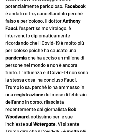
potenzialmente pericoloso. 
Facebook
è andato oltre, cancellandolo perché 
falso e pericoloso. Il dottor 
Anthony 
Fauci
, l'espertissimo virologo, è 
intervenuto diplomaticamente 
ricordando che il Covid-19 è molto più 
pericoloso poiché ha causato una 
pandemia
 che ha ucciso un milione di 
persone nel mondo e non è ancora 
finito. L'influenza e il Covid-19 non sono 
la stessa cosa, ha concluso Fauci. 
Trump lo sa, perché lo ha ammesso in 
una 
registrazione
 del mese di febbraio 
dell'anno in corso, rilasciata 
recentemente dal giornalista 
Bob 
Woodward
, notissimo per le sue 
inchieste sul 
Watergate
. Vi si sente 
Trump dire che il Covid-19 
«
è molto più 