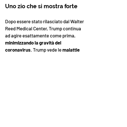
Uno zio che si mostra forte
Dopo essere stato rilasciato dal Walter 
Reed Medical Center, Trump continua 
ad agire esattamente come prima, 
minimizzando la gravità del 
coronavirus
. Trump vede le 
malattie 
come debolezza personale
, secondo 
Mary Trump
, la nipote del presidente, 
la quale ha scritto un 
libro
 in cui 
attacca in modi poco diplomatici lo zio, 
sottolineando l'incapacità di empatia 
dell'attuale inquilino alla Casa Bianca. 
La nipote, in una recente intervista a 
Democracy Now
, ha detto che allo zio 
poco importano gli altri ma che anche 
lui è circondato da persone che non si 