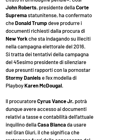
John Roberts
, presidente della 
Corte 
Suprema
 statunitense, ha confermato 
che 
Donald Trump
 deve produrre i 
documenti richiesti dalla procura di 
New York
 che sta indagando su illeciti 
nella campagna elettorale del 2016. 
Si tratta dei tentativi della campagna 
del 45esimo presidente di silenziare 
due presunti rapporti con la pornostar 
Stormy Daniels
 e l'ex modella di 
Playboy 
Karen McDougal
. 
Il procuratore 
Cyrus Vance Jr.
 potrà 
dunque avere accesso ai documenti 
relativi a tasse e contabilità dell'attuale 
inquilino della 
Casa Bianca
 da usare 
nel Gran Giurì, il che significa che 