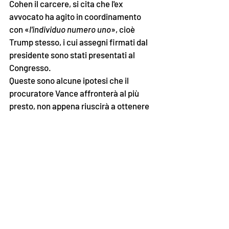
Cohen il carcere, si cita che l'ex 
avvocato ha agito in coordinamento 
con «
l'individuo numero uno
», cioè 
Trump stesso, i cui assegni firmati dal 
presidente sono stati presentati al 
Congresso. 
Queste sono alcune ipotesi che il 
procuratore Vance affronterà al più 
presto, non appena riuscirà a ottenere 
le informazioni che la Corte Suprema 
ha deciso dovranno essergli 
consegnate. I legali di Trump hanno già 
intrapreso le vie legali per ostacolare o 
almeno ritardare la consegna di questi 
documenti.
Nulla sarà in ogni caso di aiuto a 
Biden
per le elezioni del 3 novembre. I 