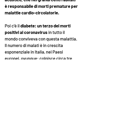
è responsabile di morti premature per 
malattie cardio-circolatorie.
Poi c'è il 
diabete: un terzo dei morti 
positivi al coronavirus
 in tutto il 
mondo conviveva con questa malattia. 
Il numero di malati è in crescita 
esponenziale in Italia, nei Paesi 
europei, ovunque: colpisce circa tre 
volte di più le fasce della popolazione a 
basso reddito e preoccupa la sua 
diffusione tra i giovanissimi. Circa il 
10% della popolazione ha il diabete, 
che uccide 20mila persone all'anno 
soltanto in Italia. Anche 
l'obesità 
cresce di pari passo. 