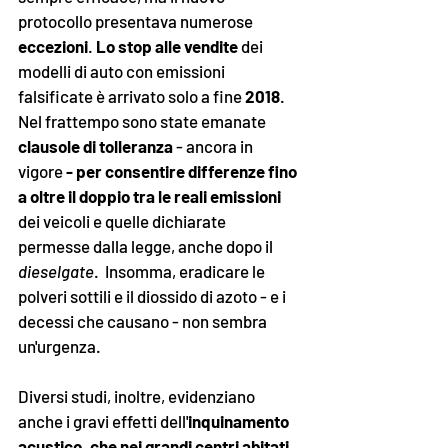
protocollo presentava numerose 
eccezioni
. 
Lo stop alle vendite
 dei 
modelli di auto con emissioni 
falsificate è arrivato solo a fine 
2018
.  
Nel frattempo sono state emanate 
clausole di tolleranza
 - ancora in 
vigore 
- per consentire differenze fino 
a oltre il doppio tra le reali emissioni
dei veicoli e quelle dichiarate 
permesse dalla legge, anche dopo il 
dieselgate
.  Insomma, eradicare le 
polveri sottili e il diossido di azoto - e i 
decessi che causano - non sembra 
un'urgenza. 
Diversi studi, inoltre, evidenziano 
anche i gravi effetti dell'
inquinamento 
acustico, che nei grandi centri abitati 