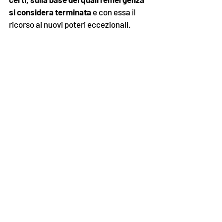
si considera terminata
 e con essa il 
ricorso ai nuovi poteri eccezionali. 
Troppo tardi o troppo a 
lungo: la tempistica è 
decisiva
Non esiste un solido e provato 
collegamento tra l'andamento 
dell'epidemia nei vari Stati e l'intensità 
delle restrizioni adottate, fino ai 
confinamenti più stringenti. Nel mondo 
reale è estremamente difficile 
riprodurre studi adeguati, eliminando i 
fattori che possono influenzare i 
risultati. È stato osservato che, 
se 
attuate tardivamente
, le misure 