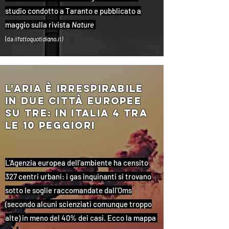
studio condotto a Taranto e pubblicato a
maggio sulla rivista
Nature
(da
ilfattoquotidiano.it)
l'aria È irrespirabile
in due città europee
su tre: in italia 4 tra
le 10 peggiori
L'Agenzia europea dell'ambiente ha censito
327 centri urbani: i gas inquinanti si trovano
sotto le soglie raccomandate dall'Oms
(secondo alcuni scienziati comunque troppo
alte) in meno del 40% dei casi. Ecco la mappa