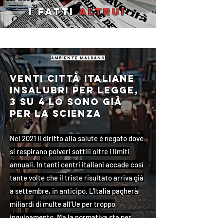
I fatti
altrui
ambiente malsano
Venti città italiane
insalubri per legge,
3 su 4 lo sono già
per la scienza
Nel 2021 il diritto alla salute è negato dove
si respirano polveri sottili oltre i limiti
annuali. In tanti centri italiani accade così
tante volte che il triste risultato arriva già
a settembre, in anticipo. L'Italia pagherà
miliardi di multe all'Ue per troppo
inquinamento. Ma la normativa sta per