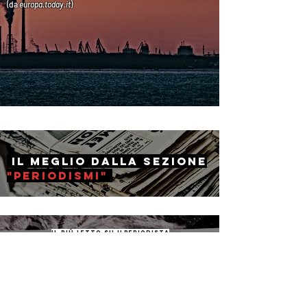
(da
europa.today
.it
)
il Meglio dalla sezione
"periodismi"
il più letto su ilperiodista
The Lancet: "Il
coronavirus
non è
una pandemia"