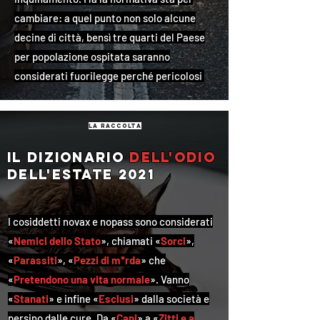
cambiare: a quel punto non solo alcune
decine di città, bensì tre quarti del Paese
per popolazione ospitata saranno
considerati fuorilegge perché pericolosi
la raccolta
Il dizionario
dell'odio
dell'estate 2021
I cosiddetti novax e nopass sono considerati
«
Nemici dello Stato
», chiamati «
Sorci
»,
«
Parassiti
», «
Pezzi di m*rda
» che
«
Pretendono una vita normale
». Vanno
«
Stanati
» e infine «
Esclusi
» dalla società e
persino dalle cure. Da «
Cani
» a «
Zitti e a