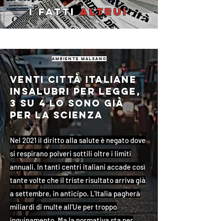
I fatti
altrui
ambiente malsano
Venti città italiane
insalubri per legge,
3 su 4 lo sono già
per la scienza
Nel 2021 il diritto alla salute è negato dove
si respirano polveri sottili oltre i limiti
annuali. In tanti centri italiani accade così
tante volte che il triste risultato arriva già
a settembre, in anticipo. L'Italia pagherà
miliardi di multe all'Ue per troppo
inquinamento. Ma la normativa sta per