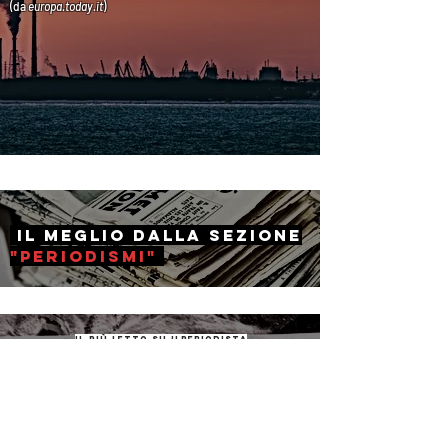
(da
europa.today
.it
)
il Meglio dalla sezione
"periodismi"
il più letto su ilperiodista
The Lancet: "Il
coronavirus
non è
una pandemia"