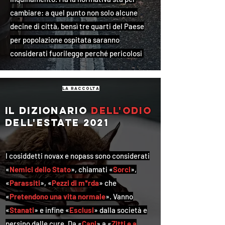
cambiare: a quel punto non solo alcune
decine di città, bensì tre quarti del Paese
per popolazione ospitata saranno
considerati fuorilegge perché pericolosi
la raccolta
Il dizionario
dell'odio
dell'estate 2021
I cosiddetti novax e nopass sono considerati
«
Nemici dello Stato
», chiamati «
Sorci
»,
«
Parassiti
», «
Pezzi di m*rda
» che
«
Pretendono una vita normale
». Vanno
«
Stanati
» e infine «
Esclusi
» dalla società e
persino dalle cure. Da «
Cani
» a «
Zitti e a