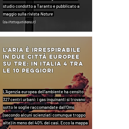
studio condotto a Taranto e pubblicato a
maggio sulla rivista
Nature
(da
ilfattoquotidiano.it)
l'aria È irrespirabile
in due città europee
su tre: in italia 4 tra
le 10 peggiori
L'Agenzia europea dell'ambiente ha censito
327 centri urbani: i gas inquinanti si trovano
sotto le soglie raccomandate dall'Oms
(secondo alcuni scienziati comunque troppo
alte) in meno del 40% dei casi. Ecco la mappa