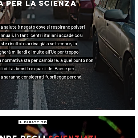
à per la scienza
alla salute è negato dove si respirano polveri
i annuali. In tanti centri italiani accade così
riste risultato arriva già a settembre, in
agherà miliardi di multe all'Ue per troppo
a normativa sta per cambiare: a quel punto non
i città, bensì tre quarti del Paese per
ta saranno considerati fuorilegge perché
il dibattito