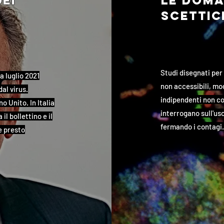
dei
le doma
scettic
Studi disegnati per
a luglio 2021
non accessibili, mod
al virus.
indipendenti non con
o Unito. In Italia
interrogano sull'us
l bollettino e il
fermando i contagi. 
e presto