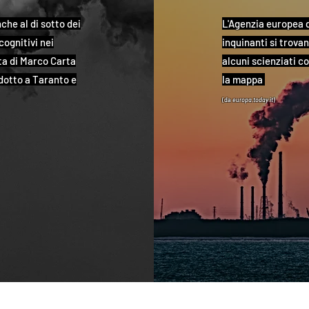
che al di sotto dei
L'Agenzia europea d
cognitivi nei
inquinanti si trova
sta di Marco Carta
alcuni scienziati c
ndotto a Taranto e
la mappa
(da
europa.today
.it
)