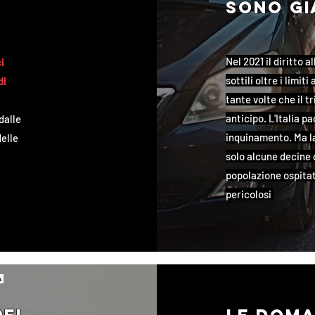
sono gi
Nel 2021 il diritto 
i
sottili oltre i limit
di
tante volte che il t
anticipo. L'Italia p
dalle
inquinamento. Ma l
delle
solo alcune decine d
popolazione ospita
pericolosi
a