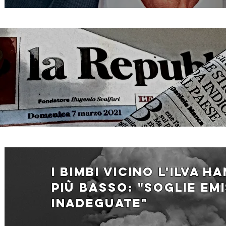
i bimbi vicino l'ilva h
più basso: "Soglie emi
inadeguate"