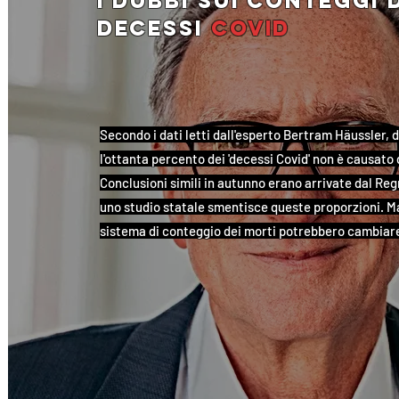
i dubbi sui conteggi 
decessi
covid
Secondo i dati letti dall'esperto Bertram Häussler, d
l'ottanta percento dei 'decessi Covid' non è causato d
Conclusioni simili in autunno erano arrivate dal Regn
uno studio statale smentisce queste proporzioni. Ma i
sistema di conteggio dei morti potrebbero cambiar