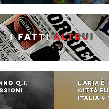
I fatti
altrui
anno q.i.
l'aria È
ssioni
città eu
italia 4