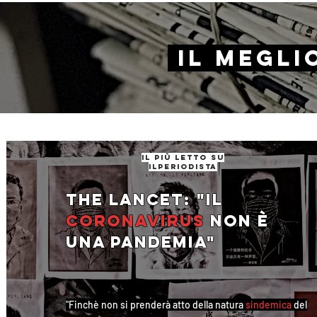
il Megli
il più letto su
ilperiodista
The Lancet: "Il
coronavirus
non è
una pandemia"
"Finchè non si prenderà atto della natura
sindemica
del