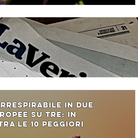
 irrespirabile in due
ropee su tre: in
 tra le 10 peggiori