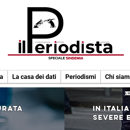
a
La casa dei dati
Periodismi
Chi sia
lo
urata
IN ITALI
SEVERE 