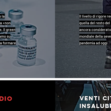
 la
Il livello di rigore
ta «non
quella del resto del
. Il green
ancora considerato 
iamo su
mondiale della sever
za formare
pandemia ad oggi
dio
Venti ci
insalubr