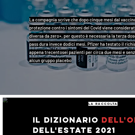
La compagnia scrive che dopo cinque mesi dal vaccino
protezione contro i sintomi del Covid viene considera
diversa da zero», per questo è necessaria la terza dose
pass dura invece dodici mesi. Pfizer ha testato il rich
appena trecentosei pazienti per circa due mesi e sen
alcun gruppo placebo
la raccolta
Il dizionario
dell'o
dell'estate 2021