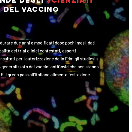
nde degli
scienziati
i
del vaccino
 durare due anni e modificati dopo pochi mesi, dati
alità dei trial clinici contestati, esperti
sultati per l'autorizzazione della Fda: gli studiosi si
o generalizzato dei vaccini antiCovid che non stanno
E il green pass all'italiana alimenta l'esitazione