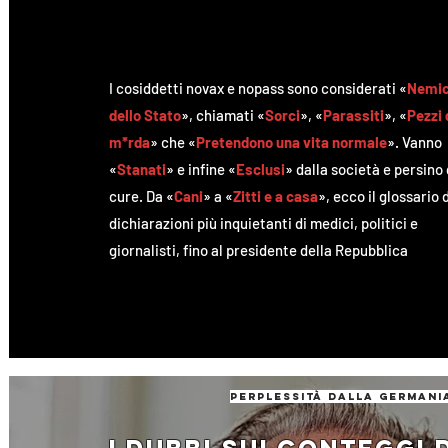
I cosiddetti novax e nopass sono considerati «
Nemic
dello Stato
», chiamati «
Sorci
», «
Parassiti
», «
Pezzi 
m*rda
» che «
Pretendono una vita normale
». Vanno
«
Stanati
» e infine «
Esclusi
» dalla società e persino 
cure. Da «
Cani
» a «
Zitti e a casa
», ecco il glossario 
dichiarazioni più inquietanti di medici, politici e
giornalisti, fino al presidente della Repubblica
perplessità dalla germani