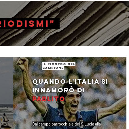
riodismi"
il ricordo del
campione
Quando l'Italia si
innamorò di
Pablito
Dal campo parrocchiale del S.Lucia alla