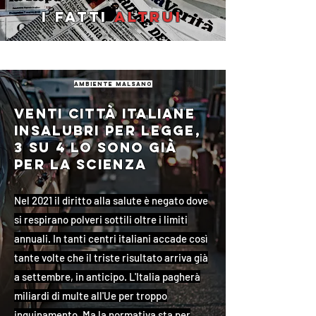
I fatti
altrui
ambiente malsano
Venti città italiane
insalubri per legge,
3 su 4 lo sono già
per la scienza
Nel 2021 il diritto alla salute è negato dove
si respirano polveri sottili oltre i limiti
annuali. In tanti centri italiani accade così
tante volte che il triste risultato arriva già
a settembre, in anticipo. L'Italia pagherà
miliardi di multe all'Ue per troppo
inquinamento. Ma la normativa sta per