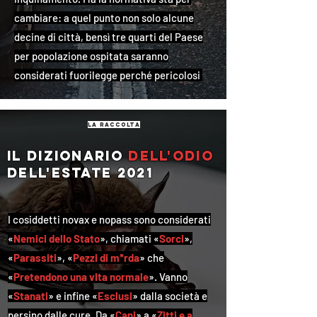
cambiare: a quel punto non solo alcune
decine di città, bensì tre quarti del Paese
per popolazione ospitata saranno
considerati fuorilegge perché pericolosi
la raccolta
Il dizionario
dell'odio
dell'estate 2021
I cosiddetti novax e nopass sono considerati
«
Nemici dello Stato
», chiamati «
Sorci
»,
«
Parassiti
», «
Pezzi di m*rda
» che
«
Pretendono una vita normale
». Vanno
«
Stanati
» e infine «
Esclusi
» dalla società e
persino dalle cure. Da «
Cani
» a «
Zitti e a