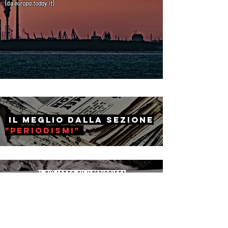
(da
europa.today
.it
)
il Meglio dalla sezione
"periodismi"
il più letto su ilperiodista
The Lancet: "Il
coronavirus
non è
una pandemia"