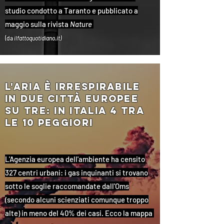
studio condotto a Taranto e pubblicato a
maggio sulla rivista
Nature
(da
ilfattoquotidiano.it)
l'aria È irrespirabile
in due città europee
su tre: in italia 4 tra
le 10 peggiori
L'Agenzia europea dell'ambiente ha censito
327 centri urbani: i gas inquinanti si trovano
sotto le soglie raccomandate dall'Oms
(secondo alcuni scienziati comunque troppo
alte) in meno del 40% dei casi. Ecco la mappa