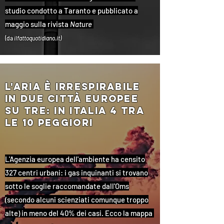
studio condotto a Taranto e pubblicato a
maggio sulla rivista
Nature
(da
ilfattoquotidiano.it)
l'aria È irrespirabile
in due città europee
su tre: in italia 4 tra
le 10 peggiori
L'Agenzia europea dell'ambiente ha censito
327 centri urbani: i gas inquinanti si trovano
sotto le soglie raccomandate dall'Oms
(secondo alcuni scienziati comunque troppo
alte) in meno del 40% dei casi. Ecco la mappa