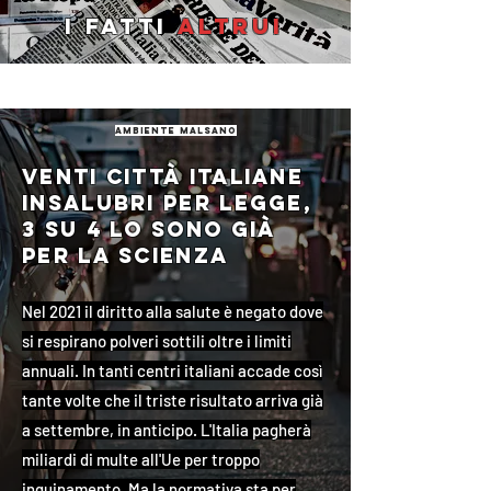
I fatti
altrui
ambiente malsano
Venti città italiane
insalubri per legge,
3 su 4 lo sono già
per la scienza
Nel 2021 il diritto alla salute è negato dove
si respirano polveri sottili oltre i limiti
annuali. In tanti centri italiani accade così
tante volte che il triste risultato arriva già
a settembre, in anticipo. L'Italia pagherà
miliardi di multe all'Ue per troppo
inquinamento. Ma la normativa sta per