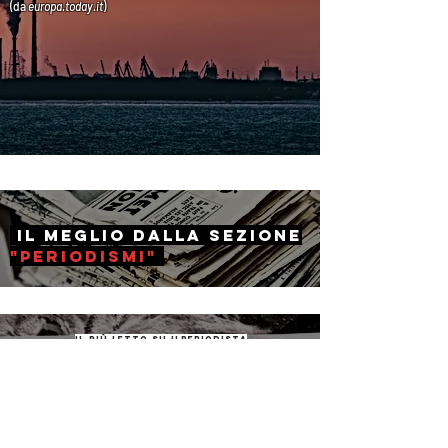
(da
europa.today
.it
)
il Meglio dalla sezione
"periodismi"
il più letto su ilperiodista
The Lancet: "Il
coronavirus
non è
una pandemia"