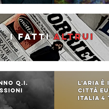
I fatti
altrui
anno q.i.
l'aria È
ssioni
città eu
italia 4