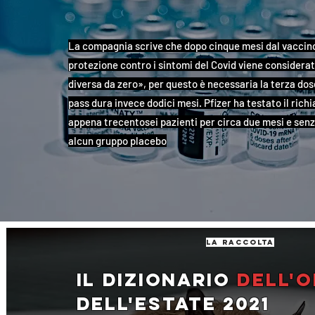
La compagnia scrive che dopo cinque mesi dal vaccino
protezione contro i sintomi del Covid viene considera
diversa da zero», per questo è necessaria la terza dose
pass dura invece dodici mesi. Pfizer ha testato il rich
appena trecentosei pazienti per circa due mesi e sen
alcun gruppo placebo
la raccolta
Il dizionario
dell'o
dell'estate 2021