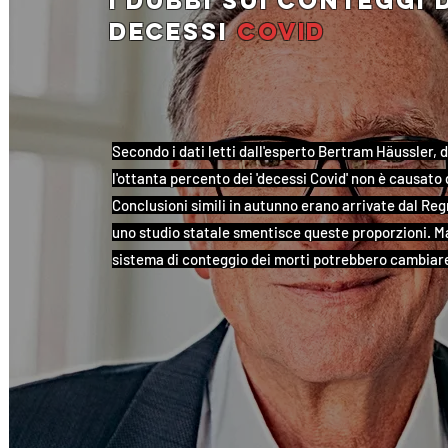
i dubbi sui conteggi 
decessi
covid
Secondo i dati letti dall'esperto Bertram Häussler, d
l'ottanta percento dei 'decessi Covid' non è causato d
Conclusioni simili in autunno erano arrivate dal Regn
uno studio statale smentisce queste proporzioni. Ma i
sistema di conteggio dei morti potrebbero cambiar