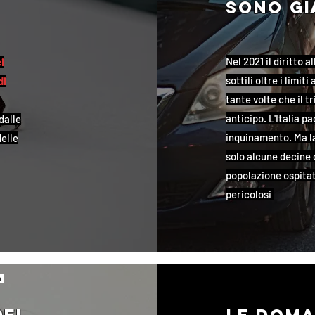
sono gi
Nel 2021 il diritto 
i
sottili oltre i limit
di
tante volte che il t
anticipo. L'Italia p
dalle
inquinamento. Ma l
delle
solo alcune decine d
popolazione ospita
pericolosi
a