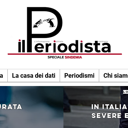
a
La casa dei dati
Periodismi
Chi sia
lo
urata
IN ITALI
SEVERE 