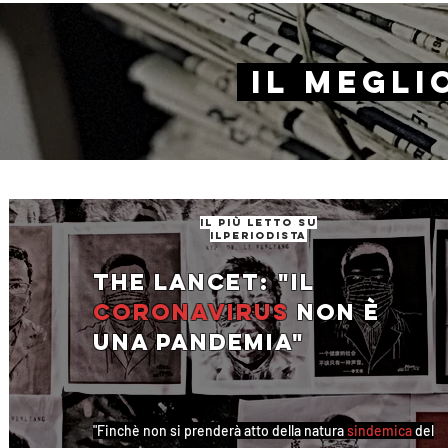
il Megli
il più letto su
ilperiodista
The Lancet: "Il
coronavirus
non è
una pandemia"
"Finchè non si prenderà atto della natura
sindemica
del