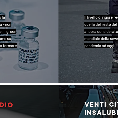
 la
Il livello di rigore
ta «non
quella del resto del
. Il green
ancora considerato 
iamo su
mondiale della sever
za formare
pandemia ad oggi
dio
Venti ci
insalubr