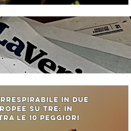
 irrespirabile in due
ropee su tre: in
 tra le 10 peggiori