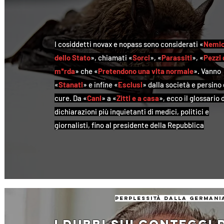
I cosiddetti novax e nopass sono considerati «
Nemic
dello Stato
», chiamati «
Sorci
», «
Parassiti
», «
Pezzi 
m*rda
» che «
Pretendono una vita normale
». Vanno
«
Stanati
» e infine «
Esclusi
» dalla società e persino 
cure. Da «
Cani
» a «
Zitti e a casa
», ecco il glossario 
dichiarazioni più inquietanti di medici, politici e
giornalisti, fino al presidente della Repubblica
perplessità dalla germani