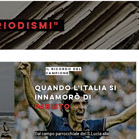
riodismi"
il ricordo del
campione
Quando l'Italia si
innamorò di
Pablito
Dal campo parrocchiale del S.Lucia alla