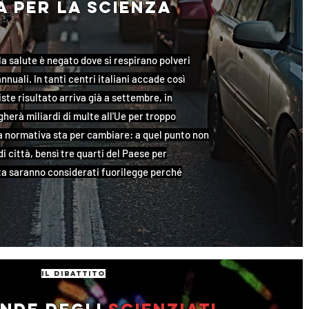
à per la scienza
alla salute è negato dove si respirano polveri
i annuali. In tanti centri italiani accade così
riste risultato arriva già a settembre, in
agherà miliardi di multe all'Ue per troppo
a normativa sta per cambiare: a quel punto non
i città, bensì tre quarti del Paese per
ta saranno considerati fuorilegge perché
il dibattito