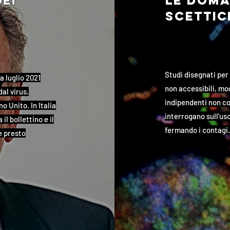
dei
le doma
scettic
Studi disegnati per
a luglio 2021
non accessibili, mod
al virus.
indipendenti non con
o Unito. In Italia
interrogano sull'us
l bollettino e il
fermando i contagi. 
e presto