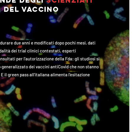
nde degli
scienziati
i
del vaccino
 durare due anni e modificati dopo pochi mesi, dati
alità dei trial clinici contestati, esperti
sultati per l'autorizzazione della Fda: gli studiosi si
o generalizzato dei vaccini antiCovid che non stanno
E il green pass all'italiana alimenta l'esitazione