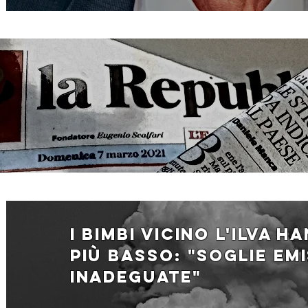
i bimbi vicino l'ilva h
più basso: "Soglie emi
inadeguate"