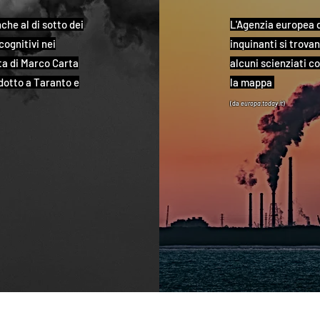
che al di sotto dei
L'Agenzia europea d
cognitivi nei
inquinanti si trova
sta di Marco Carta
alcuni scienziati c
ndotto a Taranto e
la mappa
(da
europa.today
.it
)