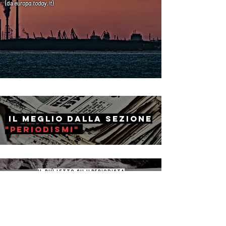
(da
europa.today
.it
)
il Meglio dalla sezione
"periodismi"
il più letto su ilperiodista
The Lancet: "Il
coronavirus
non è
una pandemia"