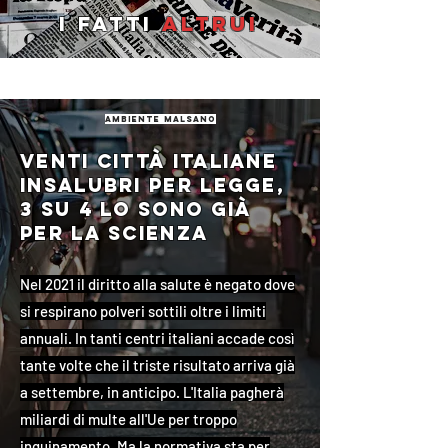
I fatti
altrui
ambiente malsano
Venti città italiane
insalubri per legge,
3 su 4 lo sono già
per la scienza
Nel 2021 il diritto alla salute è negato dove
si respirano polveri sottili oltre i limiti
annuali. In tanti centri italiani accade così
tante volte che il triste risultato arriva già
a settembre, in anticipo. L'Italia pagherà
miliardi di multe all'Ue per troppo
inquinamento. Ma la normativa sta per