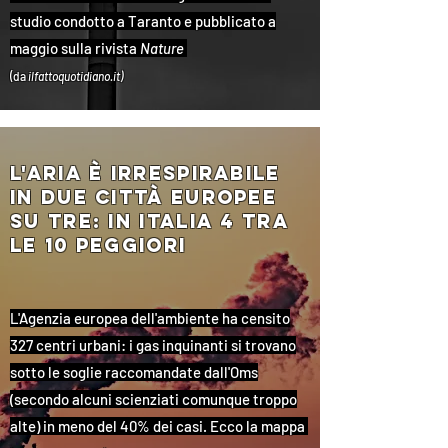
studio condotto a Taranto e pubblicato a
maggio sulla rivista
Nature
(da
ilfattoquotidiano.it)
l'aria È irrespirabile
in due città europee
su tre: in italia 4 tra
le 10 peggiori
L'Agenzia europea dell'ambiente ha censito
327 centri urbani: i gas inquinanti si trovano
sotto le soglie raccomandate dall'Oms
(secondo alcuni scienziati comunque troppo
alte) in meno del 40% dei casi. Ecco la mappa