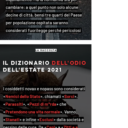
cambiare: a quel punto non solo alcune
decine di città, bensì tre quarti del Paese
per popolazione ospitata saranno
considerati fuorilegge perché pericolosi
la raccolta
Il dizionario
dell'odio
dell'estate 2021
I cosiddetti novax e nopass sono considerati
«
Nemici dello Stato
», chiamati «
Sorci
»,
«
Parassiti
», «
Pezzi di m*rda
» che
«
Pretendono una vita normale
». Vanno
«
Stanati
» e infine «
Esclusi
» dalla società e
persino dalle cure. Da «
Cani
» a «
Zitti e a